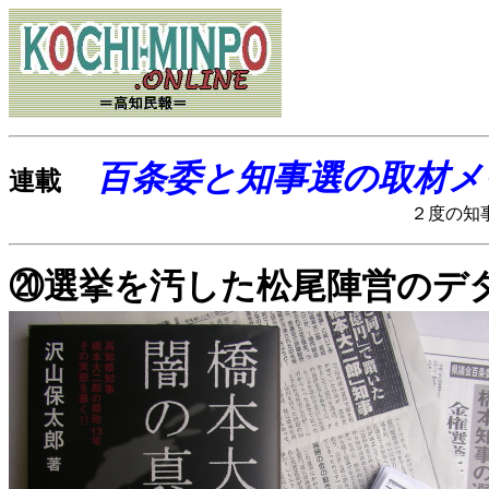
百条委と知事選の取材メ
連載
２度の知事選挙で明らかに
⑳
選挙を汚した松尾陣営のデ