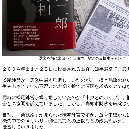
選挙を前に出回った謀略本、雑誌の反橋本キャンペー
２００４年１１月２８日に投票される出直し知事選挙で、最
松尾陣営が、選挙中最も強調していたのが、「橋本県政のせ
生み出されている不況と地方切り捨てに原因を求めるのでは
同時に松尾陣営が繰り返していたのが「中央とのパイプ」。
会との協調を訴えていました。しかし、高知市財政を破綻さ
当初、「楽観論」が見られた橋本陣営ですが、選挙中盤から
機の中でのメリハリ、③住民力との連携などの政策を訴え、
浸透していきました。