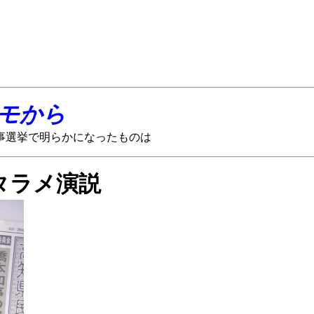
モから
なったものは
タラメ演説