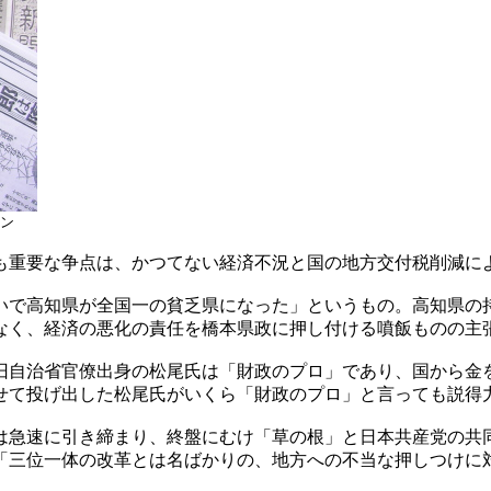
ン
も重要な争点は、かつてない経済不況と国の地方交付税削減に
いで高知県が全国一の貧乏県になった」というもの。高知県の
なく、経済の悪化の責任を橋本県政に押し付ける噴飯ものの主
旧自治省官僚出身の松尾氏は「財政のプロ」であり、国から金
せて投げ出した松尾氏がいくら「財政のプロ」と言っても説得
は急速に引き締まり、終盤にむけ「草の根」と日本共産党の共
「三位一体の改革とは名ばかりの、地方への不当な押しつけに