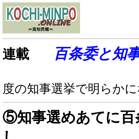
百条委と知
連載
度の知事選挙で明らかに
⑤知事選めあてに百
し