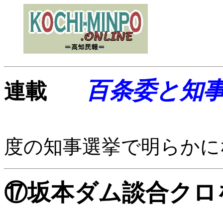
百条委と知
連載
度の知事選挙で明らかに
⑰坂本ダム談合クロ