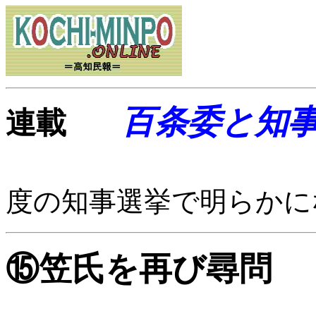
百条委と知
連載
度の知事選挙で明らかに
⑮笠氏を再び尋問