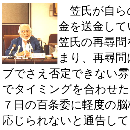
笠氏が自ら
金を送金して
笠氏の再尋問
まり、再尋問
ブでさえ否定できない雰
でタイミングを合わせた
７日の百条委に軽度の脳
応じられないと通告し