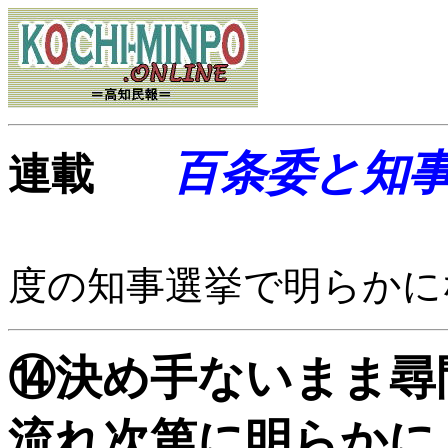
百条委と知
連載
度の知事選挙で明らかに
⑭決め手ないまま尋
流れ次第に明らかに