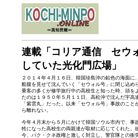
連載「コリア通信 セウ
していた光化門広場」
２０１４年４月１６日、韓国珍島沖の鉛色の海面に
船腹を見せて沈んでいく「セウォル号」に閉じ込め
乗客の多くが修学旅行中の高校生と知った時、頭を
たのは１９５０年５月１１日、高松沖で沈んだ宇高
「紫雲丸」だった。以来「セウォル号」事故のこと
ら離れない。
今年４月末から５月にかけて韓国ソウル市内で、事
牲になった高校生の両親達が取材に応じてくれた。
今、パク・クネ政権と激しく対立し、警官隊との衝