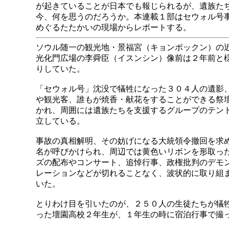
が起きていることが日本でも報じられるが、遺族た
今、何を思うのだろうか。本連載１部はセウォル号
めぐるたたかいの現場からレポートする。
ソウル随一の観光地・景福宮（キョンボックン）の
光化門広場の李舜臣（イスンシン）像前は２年前と
りしていた。
「セウォル号」沈没で犠牲になった３０４人の遺影
や観光客、誰もが焼香・献花をすることができる祭
かれ、周囲には遺族たちを支援するグループのテン
立している。
事故の真相解明、その妨げになる大統領令撤回を求
名が呼びかけられ、周辺では黄色いリボンを形取っ
ズの配布やコンサート、追悼行事、政権批判のデモ
レーションなどが切れることなく、波状的に取り組
いた。
とりわけ目を引いたのが、２５０人の生徒たちが犠
った壇園高校２年生が、１年生の時に宿泊行事で撮