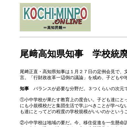
尾﨑高知県知事 学校統
尾﨑正直・高知県知事は１月２７日の定例会見で、
言。「行財政改革一辺倒の議論」を戒め、子どもや
知事
バランスが必要な分野だ。３つくらいの次元で
①小中学校が果たす教育上の度合い。子ども達にと
にも小規模校だと集団生活で学ぶべきことが学べな
も達にとってどの程度の学校規模がいいのかという
②小中学校は地域の要だ。今、移住促進を一生懸命