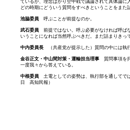
ているが、理念ばかり空中戦で議論されて具体論に
どの時期にどういう質問をすべきということをまた
池脇委員
呼ぶことが前提なのか。
武石委員
前提ではない。呼ぶ必要がなければ呼ばな
いうことになれば当然呼ぶべきだ。まだ詰まりきっ
中内委員長
（共産党が提示した）質問の中には執行
金谷正文・中山間対策・運輸担当理事
質問事項を拝
一度我々から答えている。
中根委員
土電としての姿勢は、執行部を通してでは
日 高知民報）