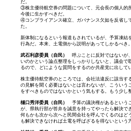
だ。
③株主優待航空券の問題について、元会長の個人的
今後に生かすべきだ。
④コンプライアンス確立、ガバナンス欠如を反省し
た。
新体制になるという報道もされているが、予算凍結
行為だ。本来、土電側から説明があってしかるべき
武石利彦委員（自民）
呼ぶことに反対ではないが、
いのかという論点整理をしっかりしないと、議会で
るので、どにような質問をするのか共産党に出して
株主優待航空券のところでは、会社法違反に該当す
の見解を聞く必要はないとは言わないが、こういう
をすべきものではないかという気もする。もう少し
樋口秀洋委員（自民）
予算の議決権があるというこ
が、県執行部が答弁を誠意を持ってやったら解決で
何もかも次から次へと民間会社を呼んでくるのはど
も解決できなければ土電を呼ばざるを得ないという