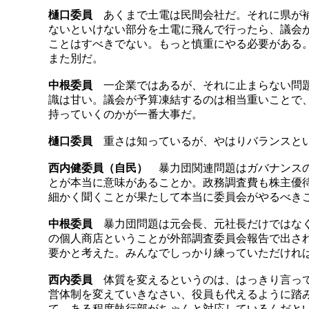
樋口委員
あくまで土電は民間会社だ。それに県が補
ないといけない部分を土電に飛んで行ったら、議会
ことはすべきでない。もっと慎重にやる必要がある
また別だ。
中根委員
一企業ではあるが、それに止まらない問題
識は甘い。議会が予算凍結するのは相当重いことで
持っていくのかが一番大事だ。
樋口委員
重さは知っているが、やはりバランスと
西内健委員（自民）
暴力団関連問題はガバナンスの
とが本当に意味があることか。政務調査費も株主優
細かく聞くことが果たして本当に委員会がやるべき
中根委員
暴力団問題は元会長、元社長だけではなく
の個人商店ということが外部調査委員会報告で出さ
要かと考えた。みんなでしっかり練っていただけれ
西内委員
体質を変えるというのは、はっきり言って
営体制を変えていきなさい、役員も代えるように踏
て、ある程度執行部がちゃんと対応しているんだと