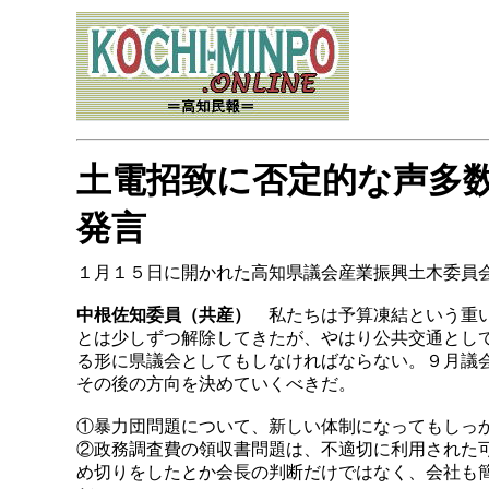
土電招致に否定的な声多
発言
１月１５日に開かれた高知県議会産業振興土木委員
中根佐知委員（共産）
私たちは予算凍結という重い
とは少しずつ解除してきたが、やはり公共交通とし
る形に県議会としてもしなければならない。９月議
その後の方向を決めていくべきだ。
①暴力団問題について、新しい体制になってもしっ
②政務調査費の領収書問題は、不適切に利用された
め切りをしたとか会長の判断だけではなく、会社も