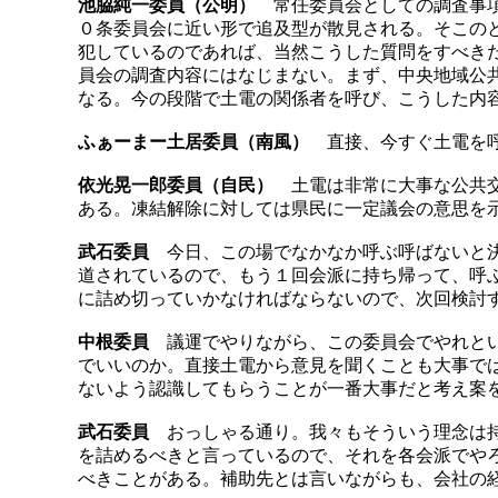
池脇純一委員（公明）
常任委員会としての調査事項
０条委員会に近い形で追及型が散見される。そこの
犯しているのであれば、当然こうした質問をすべき
員会の調査内容にはなじまない。まず、中央地域公
なる。今の段階で土電の関係者を呼び、こうした内
ふぁーまー土居委員（南風）
直接、今すぐ土電を呼
依光晃一郎委員（自民）
土電は非常に大事な公共交
ある。凍結解除に対しては県民に一定議会の意思を
武石委員
今日、この場でなかなか呼ぶ呼ばないと決
道されているので、もう１回会派に持ち帰って、呼
に詰め切っていかなければならないので、次回検討
中根委員
議運でやりながら、この委員会でやれとい
でいいのか。直接土電から意見を聞くことも大事で
ないよう認識してもらうことが一番大事だと考え案
武石委員
おっしゃる通り。我々もそういう理念は持
を詰めるべきと言っているので、それを各会派でや
べきことがある。補助先とは言いながらも、会社の