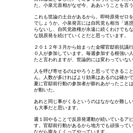
た。小泉元首相がなぜ今、ああいうことを言
これも世論の土台があるから。即時原発ゼロ
でしょうか。小泉発言には自民党も相当「迷
らないし、自民党政権が永遠に続くわけでも
な脱原発を続けていくとだと思っています。
２０１２年３月から始まった金曜官邸前抗議
０人が参加しています。毎週参加する根強い
たと言われますが、世論的には変わっていな
人を呼び寄せるのはやろうと思ってできるこ
ん。人数が多ければより効果はあるのは確か
夏に官邸前行動の参加者が膨れあがったこと
が動いた。
あれと同じ事がくるというのはなかなか難し
も大事だと思います。
週１回やることで反原発運動が続いているア
す。官邸前行動があるから地方でも頑張って
ながら腹をくくってやっています。