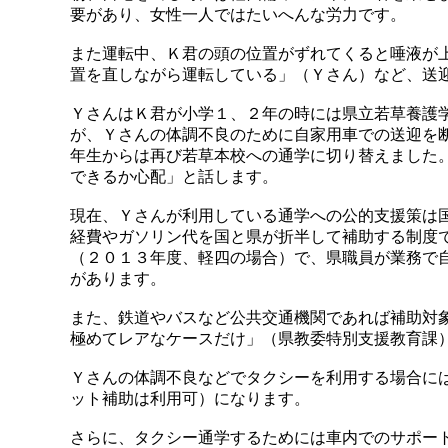
要があり、女性一人ではたいへんな労力です。
また運転中、Ｋ君の頭の位置がずれてくると唾液が
置を直しながら運転している」（Ｙさん）など、送
ＹさんはＫ君が小学１、２年の時には県立若草養護
が、Ｙさんの体調不良のために自家用車での送迎を
年生からは再び若草本校への通学に切り替えました
できるか心配」と話します。
現在、Ｙさんが利用している通学への公的支援策は
経費やガソリン代を国と県が折半して補助する制度
（２０１３年度、軽四の場合）で、県職員が業務で
があります。
また、鉄道やバスなど公共交通機関であれば補助対
極めてレアなケースだけ」（県教委特別支援教育課
Ｙさんの体調不良などでタクシーを利用する場合に
ット補助は利用可）になります。
さらに、タクシー通学するためには車内でのサポー