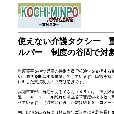
使えない介護タクシー 
ルパー 制度の谷間で対
重度障害を持つ児童の特別支援学校通学を支援する
め、通学を断念する事例が生じています。障害を持
に即した支援制度の拡充は急務です。
高知市東部に自宅があるＹさん（４５）は、重度障
道１７キロメートル離れた県立若草養護学校本校（
せています。（通常２往復、距離は約６８キロメー
朝、自宅を出る時には軽四輪ワゴン車にＫ君を乗せ