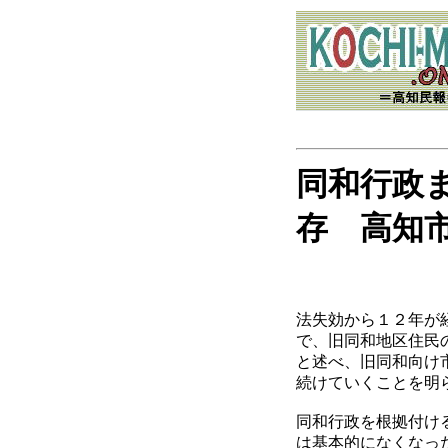
同和行政
存 高知
法失効から１２年が
で、旧同和地区住民
と述べ、旧同和向け
続けていくことを明
同和行政を根拠付け
は基本的になくなっ