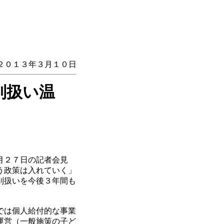
２０１３年３月１０日
別扱い温
月２７日の記者会見
う政策は入れていく」
別扱いを今後３年間も
では個人給付的な事業
運営（一般施策の子ど