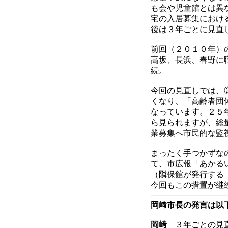
も会や児童館とは異
宅の入居募集におけ
後は３年ごとに見直
前回（２０１０年）
高坂、長浜、春野に
続。
今回の見直しでは、
くなり、「高齢者団
なっています。２５
ら見られますが、総
業募集へ市民的な監
まったく手つかずな
て、市広報「あかる
（隣保館が発行する
今回もこの措置が継
岡﨑市長の発言は以
岡﨑
３年ごとの見直