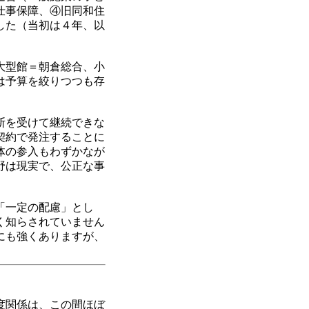
仕事保障、④旧同和住
した（当初は４年、以
大型館＝朝倉総合、小
は予算を絞りつつも存
断を受けて継続できな
契約で発注することに
体の参入もわずかなが
野は現実で、公正な事
「一定の配慮」とし
く知らされていません
にも強くありますが、
度関係は、この間ほぼ