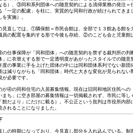
なる）、③同和系列団体への随意契約による清掃業務の発注＝
る「一定の配慮」を柱に、実質的な同和行政が続けられてきま
しを実施）。
の見直しでは、①隣保館＝市民会館は、全部で１３館ある館を
職員の配置を集約する形で今後も存続、②のこども会と児童館
③の仕事保障が「同和団体」への随意契約を禁ずる裁判所の判
体」に衣替えする形で一定透明度があがったスタイルでの随意
年度の事業に手を上げた団体の中には同和団体系列でない新団
量は減りながらも「同和団体」時代と大きな変化が見られない
視が必要です。
のが④の同和住宅の入居募集情報。現在は旧同和地区住民への
いまち」に空き部屋の募集情報は一切掲載されず、市民に等し
「館だより」にだけに載る）。不公正という批判は市役所内部
続されることになりました。
下
しの時期になっており、今見直し部分を入れ込んでいる。制