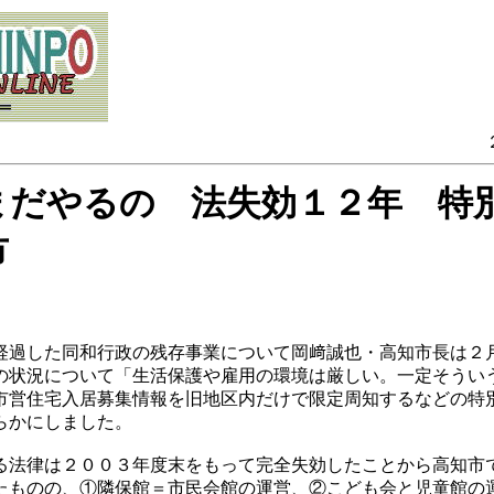
まだやるの 法失効１２年 特
市
経過した同和行政の残存事業について岡﨑誠也・高知市長は２
の状況について「生活保護や雇用の環境は厳しい。一定そうい
市営住宅入居募集情報を旧地区内だけで限定周知するなどの特
らかにしました。
る法律は２００３年度末をもって完全失効したことから高知市
たものの、①隣保館＝市民会館の運営、②こども会と児童館の