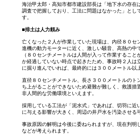
海治甲太郎・高知市都市建設部長は「地下水の存在
調査で把握しており、工法に問題はなかった」とし
す。
■
排土は人力頼み
亡くなった２人が作業していた現場は、内径８０セ
進機の動力モーターに近く、激しい騒音、高熱の中
（８０センチメートルは人間が入って作業すること
か経過していない時点で起きたため、事故時２人は
に掘り進んでいれば、最終的には３００メートル以
直径８０センチメートル、長さ３００メートルのト
ち上がることができないため避難が難しく、救護措
非人間的な労働環境といえます。
採用している工法が「泥水式」であれば、切羽に近
に与える影響が大きく、周辺の井戸水を汚染させる
事故原因の解明は今後に委ねられますが、現在判明
などが考えられます。