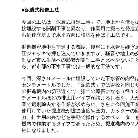
■
泥濃式推進工法
今回の工法は「泥農式推進工事」で、地上から溝を
接埋設する開削工事と異なり、作業用に掘った発進
ら到達立坑まで水平方向に横坑を伸ばす工法です。
掘進機が地中を前進する都度、後尾に下水管を継ぎ
圧ジャッキで押し込んでいきますが、騒音や地上の
制など市民生活への影響が開削工事と比べ少ないこ
ら、都市部の下水工事では一般的な工法です。
今回、深さ９メートルに埋設していた下水管の内径
センチメートルでした。「泥濃式」では管径と同じ
の掘進機内の切羽近くで、排土の障害になる（径１
チメートルほどの排土用パイプが詰まる）石を、人
業で選別除去する作業が求められ、さらに今回施工
使用していた掘進機が掘進速度や圧力、カッターの
力、排土用の弁などを手動で操作するオペレーター
機内で作業するタイプであったため、掘進機内の２
牲になりました。