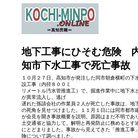
地下工事にひそむ危険 
知市下水工事で死亡事故
１０月２７日、高知市が発注した同市朝倉横町の下
設工事（内径８００ミ
リメートル汚水管推進工）で、掘進作業中に地下水
が異常流入し、逃げ
遅れた孫請会社の作業員２人が死亡した事故は、地
の死角を見せつけました。１１月１日には同市都市
が会見を開き事故概要を説明。原因はまだ不明であ
土交通省と協力して、解明と再発防止に務めるとす
にとどまりました。事故から見えてきた「推進工事
険について調べました。