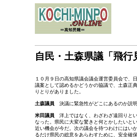
自民・土森県議「飛行
１０月９日の高知県議会議会運営委員会で、
議案として認めるかどうかの協議で、土森正
りとりがありました。
土森議員
決議に緊急性がどこにあるのか説明
米田議員
洋上ではなく、わざわざ遠回りとい
なった。県民に大変な驚きと何とかしたいと
近い機会が今だ。次の議会を待つわけにはい
るだけ県民の総意をあらわすために、安全確