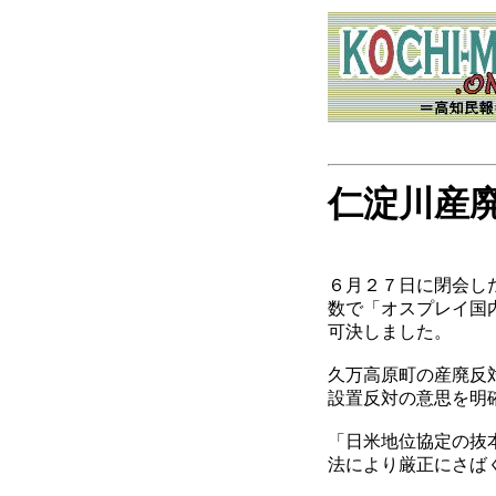
仁淀川産
６月２７日に閉会し
数で「オスプレイ国
可決しました。
久万高原町の産廃反
設置反対の意思を明
「日米地位協定の抜
法により厳正にさば