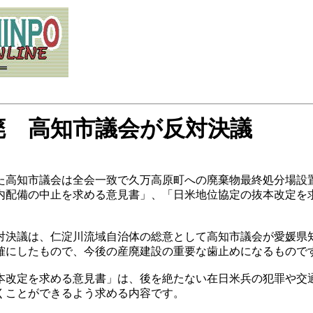
廃 高知市議会が反対決議
た高知市議会は全会一致で久万高原町への廃棄物最終処分場設
内配備の中止を求める意見書」、「日米地位協定の抜本改定を
対決議は、仁淀川流域自治体の総意として高知市議会が愛媛県
確にしたもので、今後の産廃建設の重要な歯止めになるもので
本改定を求める意見書」は、後を絶たない在日米兵の犯罪や交
くことができるよう求める内容です。