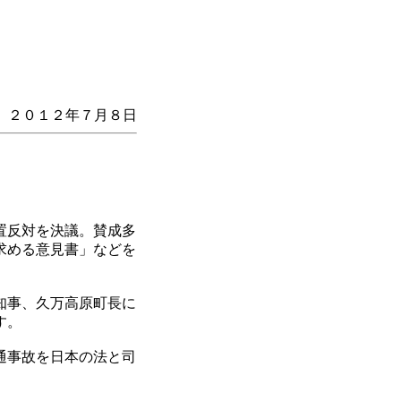
２０１２年７月８日
置反対を決議。賛成多
求める意見書」などを
知事、久万高原町長に
す。
通事故を日本の法と司