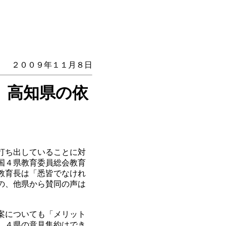
２００９年１１月８日
 高知県の依
打ち出していることに対
国４県教育委員総会教育
教育長は「悉皆でなけれ
の、他県から賛同の声は
案についても「メリット
、４県の意見集約はでき