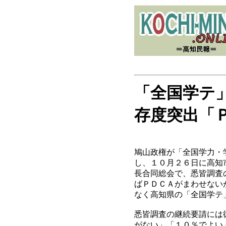
「全国学テ
存度突出「
鳩山政権が「全国学力・
し、１０月２６日に高知
長合同総会で、悉皆調査
ばＰＤＣＡがまわせない
なく高知県の「全国学テ
悉皆調査の継続要請には
がない」「１０％でよい