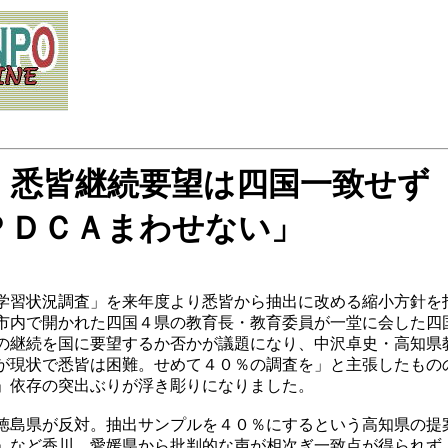
」悉皆継続要望は四国一致せず
ＰＤＣＡまわせない」
学習状況調査」を来年度より悉皆から抽出に改める縮小方針を
市内で開かれた四国４県の教育長・教育委員が一堂に会した四
の継続を国に要望するか否かが議題になり、中沢卓史・高知県
が現状で悉皆は困難。せめて４０％の調査を」と主張したもの
」依存の突出ぶりが浮き彫りになりました。
徳島県が反対。抽出サンプルを４０％にするという高知県の提
」など香川、愛媛県から批判的な声が相次ぎ一致点が得られず