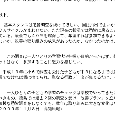
以下。
基本スタンスは悉皆調査を続けてほしい。国は抽出でよいか
ＣＡサイクルがまわせない。ただ現在の状況では悉皆に戻るこ
ている。最低でも４０％を確保して、希望すれば参加できるよ
ないか。改善の取り組みの成果があったのか、なかったのかは
）
この調査は一人ひとりの学習状況把握が目的だったはず。
ットはなく、参加することに魅力を感じない。
平成１９年に小６で調査を受けた子どもが中３になるまでは
皆でなければ個は捨てられ、単なる行政データが集まるだけ。
）
一人ひとりの子どもの学習のチェックは学校でやってきた
べきもの。徳島では過去２回の調査を受け「改善プラン」を立
規模な悉皆調査をしなくても、数年は取り組みに大きな変化は
２００９年１１月８日 高知民報）