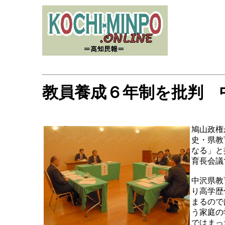
教員養成６年制を批判 
鳩山政権
史・県教
なる」と
育長会議
中沢県教
り高学歴
まるので
う家庭の
ではまっ