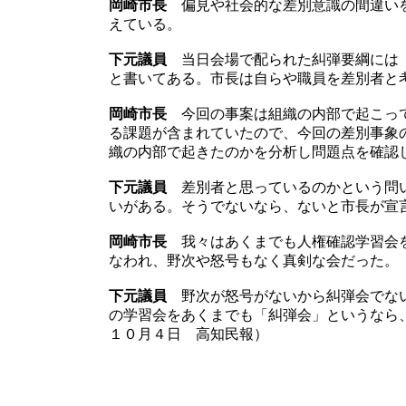
岡崎市長
偏見や社会的な差別意識の間違いを
えている。
下元議員
当日会場で配られた糾弾要綱には「
と書いてある。市長は自らや職員を差別者と
岡崎市長
今回の事案は組織の内部で起こって
る課題が含まれていたので、今回の差別事象
織の内部で起きたのかを分析し問題点を確認
下元議員
差別者と思っているのかという問い
いがある。そうでないなら、ないと市長が宣
岡崎市長
我々はあくまでも人権確認学習会を
なわれ、野次や怒号もなく真剣な会だった。
下元議員
野次が怒号がないから糾弾会でない
の学習会をあくまでも「糾弾会」というなら
１０月４日 高知民報）