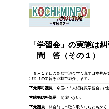
「学習会」の実態は糾
一問一答（その１）
９月１７日の高知市議会本会議で日本共産党
部答弁の要旨を連載で紹介します。
下元博司議員
今度の「人権確認学習会」は際
古味勉総務部長
間違いない。
下元議員
開会前に市歌を歌うならともかく、