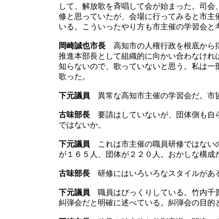
して、解放歌を斉唱して会が始まった。司会
修と思っていたが、会場に行ってみると市主
いる。こういったやり方も市主催の学習会と
岡崎誠也市長
高知市の人権行政を根底から揺
推進本部長として組織的に向かい合わなけれ
知らないので、歌っていないと思う。私は一
歌った。
下元議員
異常な高知市主催の学習会だ。市協
古味部長
要請はしていないが、団体側も自ら
ではないか。
下元議員
これは市主催の職員研修ではないの
が１６５人、団体が２２０人。おかしな構成
古味部長
研修にはいろいろなスタイルがあ
下元議員
職員はびっくりしている。竹内千賀
糾弾会だと明確に述べている。糾弾会の目的