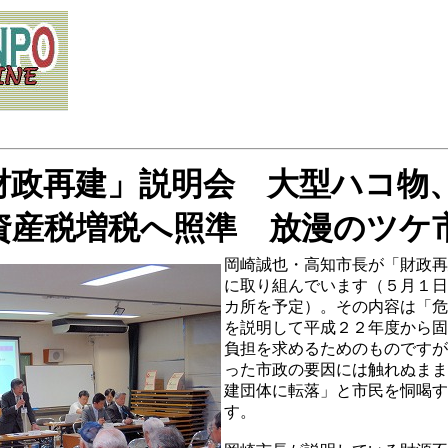
財政再建」説明会 大型ハコ物
資産税増税へ照準 放漫のツケ
岡崎誠也・高知市長が「財政再
に取り組んでいます（５月１日
カ所を予定）。その内容は「危
を説明して平成２２年度から固
負担を求めるためのものですが
った市政の要因には触れぬまま
建団体に転落」と市民を恫喝す
す。