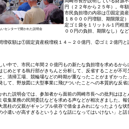
岡崎市長が説明している財源不
円（２２年から２５年）。年額
市民負担増の内容は①固定資産
１８０００円増額、期限限定）
定ゴミ袋を１リットル１円程度
あいセンターで開かれた説明会
００円の負担、期限なし）など
間増収額は①固定資産税増税１４～２０億円、②ゴミ２億円と
しい中で、市民に年間２０億円もの新たな負担増を求めるから
はじめとする執行部がきちんと分析して、反省することが不可
と、清掃工場、競輪場などの時期が重なったことがまずかった
発して、野放図に大型事業に飛びついたことへの本質的な反省
かれた説明会では、参加者から面前の岡崎市長への批判はほと
ミ収集業務の民間委託などを求める声などが相次ぎました。報
大黒柱の父親がギャンブル依存で借金まみれになったような状
の小遣いが高すぎるというような話になってはいけない」と話