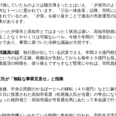
計画していたものよりは随分薄まったとはいえ、「夕張市のよ
的なトーンに貫かれています。「三位一体改革」以降、市民に
まれているため、「夕張」を繰り返すことで過去の市政運営の
果があります。
だった夕張市と高知市とではまったく状況は違い、高知市財政
ることなくやりくりは可能なレベル。今後５年間の「借金払い」
かであり、事実に基づいた冷静な議論が大切です。
郎議員の話
執行部が出している試算でさえ、年間２０億円程
というのは不正確。根拠法が失効してからも毎年１０億円も投
債返済の時期を、借り換えでずらすなど堅実にやれば、市民負
三氏が「無駄な事業見直せ」と指摘
改修、中央公民館のかるぽーとへの移転（４０億円）などに象
５日に投票された高知市長選（松尾徹人氏が当選）の争点にな
なった植田省三・高知市議が市長選出馬にあたって本会議で行
が財政危機といわれている時期に集中的に行われ、市民生活予