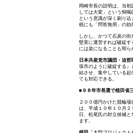
岡崎市長の説明は、当初
しては大変」という恫喝
という意識が深く刷り込
税にも「問答無用」の効
しかし、かつて石炭の街
堅実に運営すれば破綻す
には楽になることも明ら
日本共産党市議団・迫哲
張市のように破綻する』
結させ、集中している起
ても対応できる。
■
９８年市長選で植田省
２００億円かけた競輪場
は、平成１０年１０月２
日、松尾氏の対立候補と
ます。
植田
「大型プロジェクト