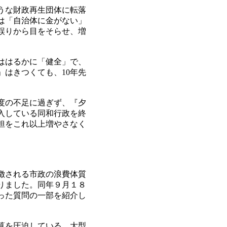
うな財政再生団体に転落
は「自治体に金がない」
誤りから目をそらせ、増
ははるかに「健全」で、
はきつくても、10年先
度の不足に過ぎず、『夕
入している同和行政を終
担をこれ以上増やさなく
徴される市政の浪費体質
りました。同年９月１８
った質問の一部を紹介し
算を圧迫している。大型