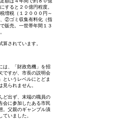
足額は４年間で約８０億
にすると２０億円程度。
税増税（１２０００円～
、②ゴミ収集有料化（指
で販売。一世帯年間１３
。
試算されています。
には、「財政危機」を招
欠ですが、市長の説明会
」というレベルにとどま
は見られません。
んど出ず、末端の職員の
告会に参加したある市民
態。父親のギャンブル漬
していました。