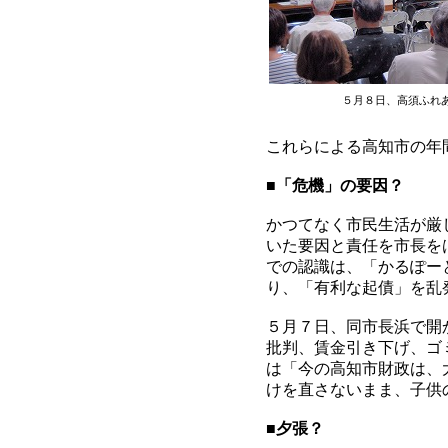
５月８日、高須ふれ
これらによる高知市の年
■
「危機」の要因？
かつてなく市民生活が厳
いた要因と責任を市長を
での認識は、「かるぽー
り、「有利な起債」を乱
５月７日、同市長浜で開
批判、賃金引き下げ、ゴ
は「今の高知市財政は、
けを直さないまま、子供
■
夕張？