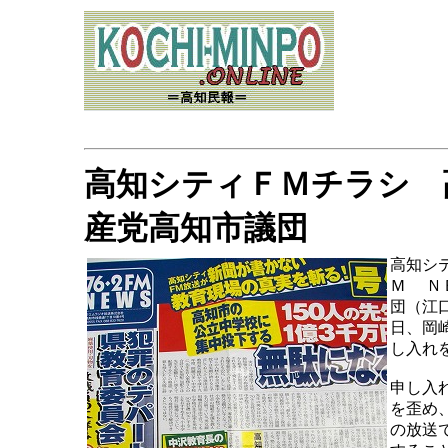
高知シティＦＭチラシ 
産党高知市議団
高知シ
Ｍ Ｎ
団（江
日、岡
し入れ
申し入
を歪め
の放送