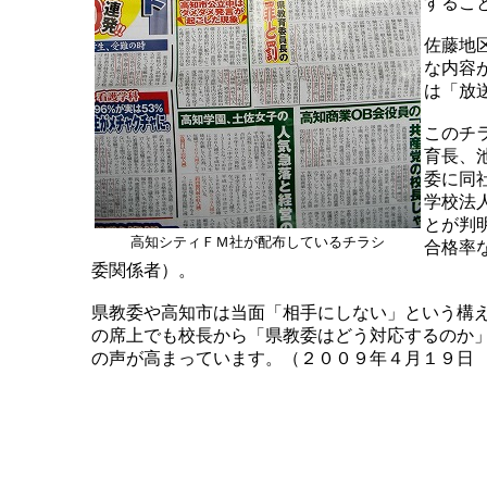
するこ
佐藤地
な内容
は「放
このチ
育長、
委に同
学校法
とが判
高知シティＦＭ社が配布しているチラシ
合格率
委関係者）。
県教委や高知市は当面「相手にしない」という構
の席上でも校長から「県教委はどう対応するのか
の声が高まっています。（２００９年４月１９日