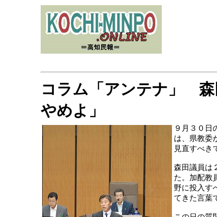
コラム「アンテナ」 森
やめよ」
９月３０日
は、県教委
見直すべき
森田議員は
た。加配教
野に投入す
てきた言葉
この日の質