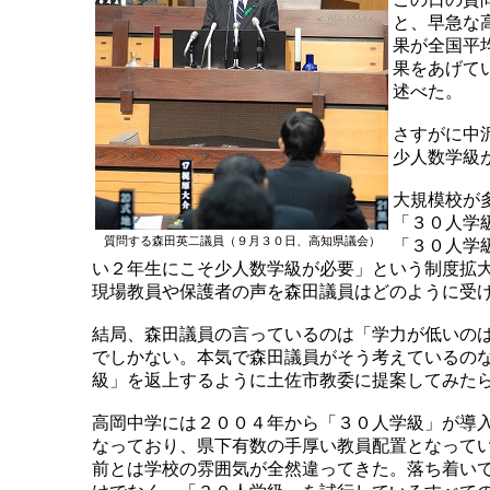
と、早急な
果が全国平
果をあげて
述べた。
さすがに中
少人数学級
大規模校が
「３０人学
質問する森田英二議員（９月３０日、高知県議会）
「３０人学
い２年生にこそ少人数学級が必要」という制度拡
現場教員や保護者の声を森田議員はどのように受
結局、森田議員の言っているのは「学力が低いの
でしかない。本気で森田議員がそう考えているの
級」を返上するように土佐市教委に提案してみた
高岡中学には２００４年から「３０人学級」が導
なっており、県下有数の手厚い教員配置となって
前とは学校の雰囲気が全然違ってきた。落ち着い