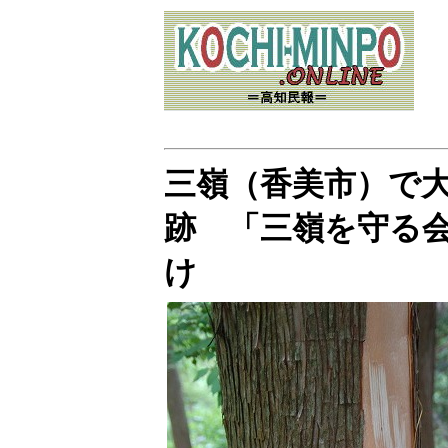
三嶺（香美市）で
跡 「三嶺を守る
け