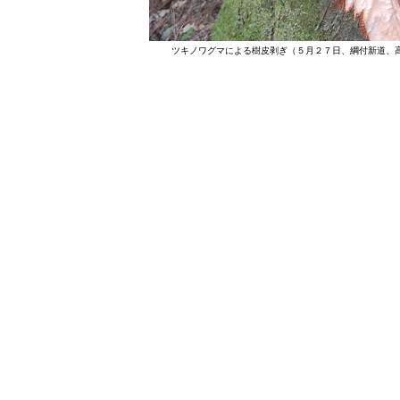
ツキノワグマによる樹皮剥ぎ（５月２７日、綱付新道、