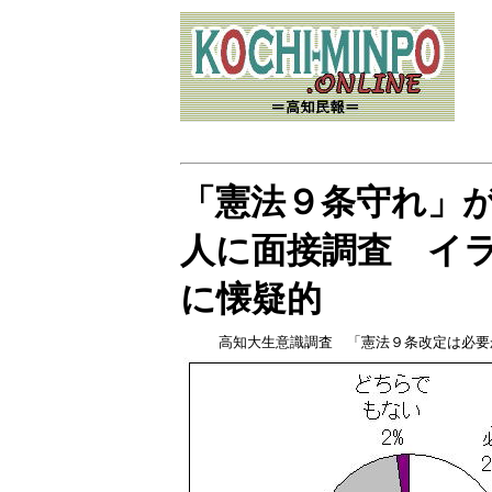
「憲法９条守れ」
人に面接調査 イ
に懐疑的
高知大生意識調査 「憲法９条改定は必要