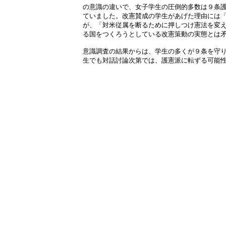
の意識の違いで、女子学生の圧倒的多数は９条
ていました。改憲賛成の学生があげた理由には
が、「対米従属を断るために押しつけ憲法を変
る国をつくろうとしている改憲策動の実態とは
意識調査の結果からは、学生の多くが９条を守
生でも対話討論次第では、護憲派に転ずる可能