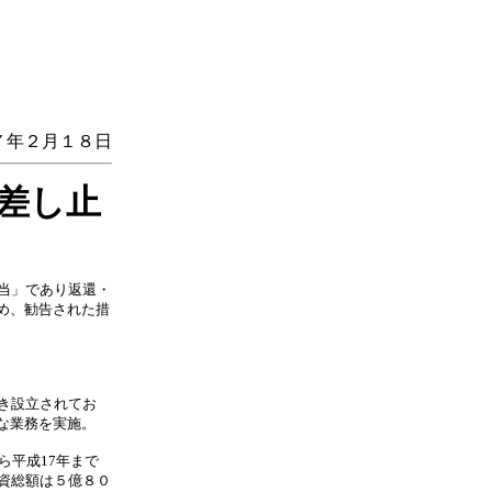
７年２月１８日
差し止
当」であり返還・
め、勧告された措
き設立されてお
な業務を実施。
ら平成17年まで
資総額は５億８０