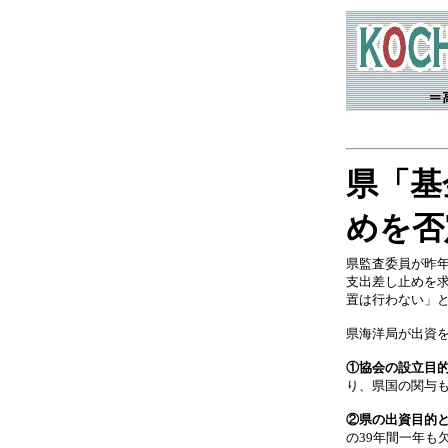
県「基
めを否
県監査委員が昨
支出差し止めを
置は行わない」
県海洋局が出資
①協会の設立目
り、県国の関与
②県の出資目的
の39年間一年