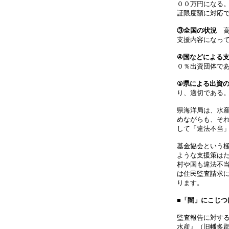
００万円になる
証限度額に対応
③全国の状況
高
支援内容になっ
④国などによる
０％出資団体で
⑤県による出資
り、適切である
県海洋局は、水
めながらも、そ
して「違法不当
基金協会という
ような支援策は
村や国も違法不
は住民監査請求
ります。
■
「闇」にこじつ
監査報告に対す
水産』（旧幡多