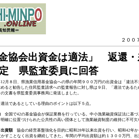
２００
金協会出資金は適法」 返還・
定 県監査委員に回答
年12月８日、県漁業信用基金協会への県の年間９００万円の出資金は「違法不
求めると勧告した住民監査請求への監査報告に対し県は９日、「適法であるた
との文書を県監査委員事務局に発送しました。
を適法であるとしている理由のポイントは以下５点。
的
全国で42の基金協会が保証業務を行っている。中小漁業融資保証法に基づ
も明確に位置づけられた公共性の高い団体として漁業融資制度の維持に不可欠
と出資額
協会の経営基盤強化を目的に昭和28年以来出資を行い、昭和42年か
も欠かすことなく出資を継続してきた。年間の平均出資額は約１３００万円、出