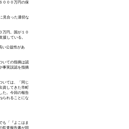
６０００万円の保
に見合った適切な
０万円。国が１０
支援している。
高い公益性があ
ついての指摘は認
や事実誤認を指摘
ついては、「同じ
出資してきた市町
した。今回の報告
ねられることにな
でも「『よこはま
の監査報告書が同