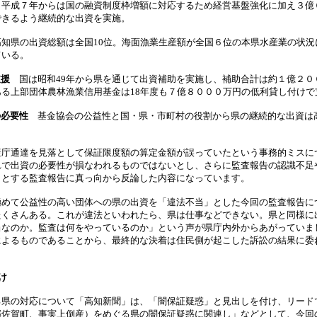
。平成７年からは国の融資制度枠増額に対応するため経営基盤強化に加え３億
できるよう継続的な出資を実施。
知県の出資総額は全国10位。海面漁業生産額が全国６位の本県水産業の状況
ている。
支援
国は昭和49年から県を通じて出資補助を実施し、補助合計は約１億２０
ある上部団体農林漁業信用基金は18年度も７億８０００万円の低利貸し付けで
の必要性
基金協会の公益性と国・県・市町村の役割から県の継続的な出資は
。
産庁通達を見落として保証限度額の算定金額が誤っていたという事務的ミスに
れで出資の必要性が損なわれるものではないとし、さらに監査報告の認識不足
」とする監査報告に真っ向から反論した内容になっています。
極めて公益性の高い団体への県の出資を「違法不当」とした今回の監査報告に
たくさんある。これが違法といわれたら、県は仕事などできない。県と同様に
当なのか。監査は何をやっているのか」という声が県庁内外からあがっていま
によるものであることから、最終的な決着は住民側が起こした訴訟の結果に委
け
る県の対応について「高知新聞」は、「闇保証疑惑」と見出しを付け、リード
郡佐賀町、事実上倒産）をめぐる県の闇保証疑惑に関連し」などとして、今回