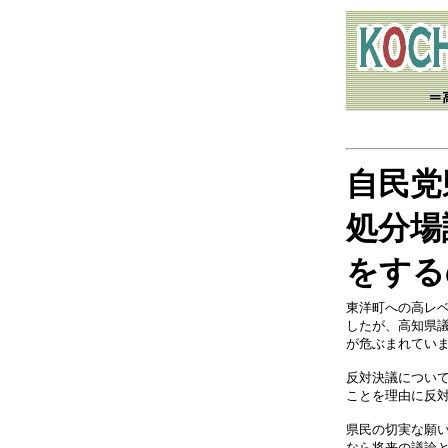
自民党
処分場
をする
東洋町への高レ
したが、高知県
が危ぶまれてい
反対決議につい
ことを理由に反
県民の切実な願
なら将来の議論