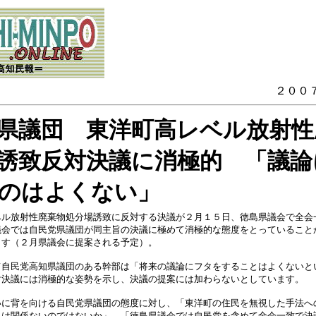
２００
県議団 東洋町高レベル放射性
誘致反対決議に消極的 「議論
のはよくない」
ベル放射性廃棄物処分場誘致に反対する決議が２月１５日、徳島県議会で全会
議会では自民党県議団が同主旨の決議に極めて消極的な態度をとっていること
ます（２月県議会に提案される予定）。
て自民党高知県議団のある幹部は「将来の議論にフタをすることはよくないと
対決議には消極的な姿勢を示し、決議の提案には加わらないとしています。
いに背を向ける自民党県議団の態度に対し、「東洋町の住民を無視した手法へ
とは関係ないのではないか」、「徳島県議会では自民党を含めて全会一致で決