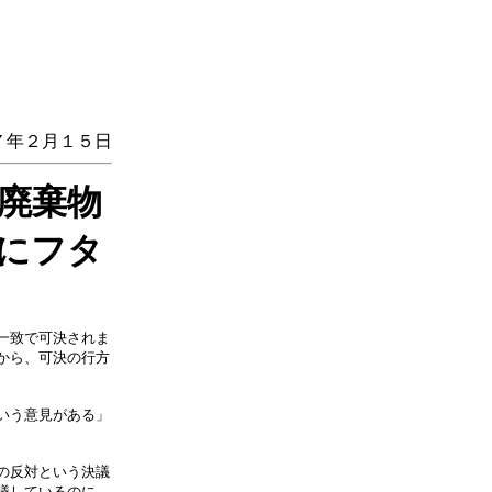
７年２月１５日
廃棄物
にフタ
一致で可決されま
から、可決の行方
いう意見がある」
の反対という決議
議しているのに、