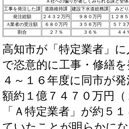
Ａ社への偏りが著しくみられる課と全
工事を発注した課
道路維持課
建設下水道総務課
みどり
発注総額
２４３２万円
９８０万円
１２８５
A業者の受注額
６８０万円
３５６万円
５７３
割合
２７％
３６％
４４
高知市が「特定業者」に
で恣意的に工事・修繕を
４～１６年度に同市が発
額約１億７４７０万円（
「Ａ特定業者」が約５１
ていたことが明らかにな