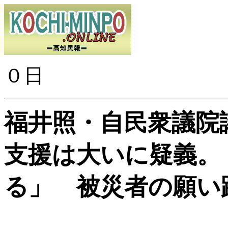
２０
０日
福井照・自民衆議院
支援は大いに疑義。
る」 被災者の願