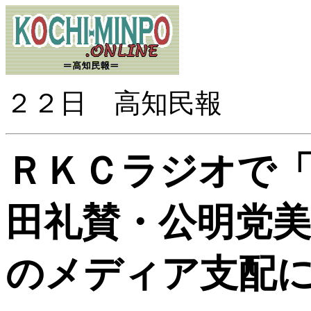
２
２２日 高知民報
ＲＫＣラジオで
田礼賛・公明党
のメディア支配